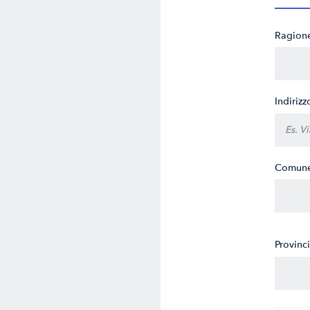
Ragione
Indiriz
Comune
Provinc