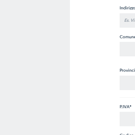
Indiriz
Comune
Provinc
P.IVA*